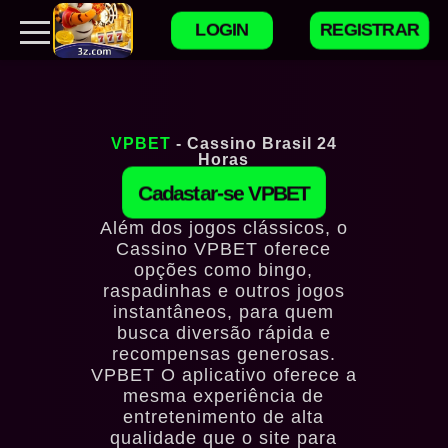
LOGIN
REGISTRAR
VPBET
- Cassino Brasil 24
Horas
Сadastar-se VPBET
Além dos jogos clássicos, o
Cassino VPBET oferece
opções como bingo,
raspadinhas e outros jogos
instantâneos, para quem
busca diversão rápida e
recompensas generosas.
VPBET
O aplicativo oferece a
mesma experiência de
entretenimento de alta
qualidade que o site para