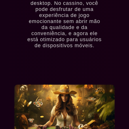
desktop. No cassino, você
pode desfrutar de uma
experiência de jogo
emocionante sem abrir mão
da qualidade e da
conveniência, e agora ele
está otimizado para usuários
de dispositivos móveis.