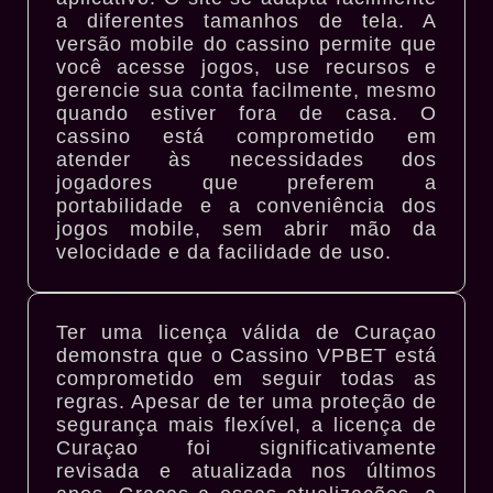
a diferentes tamanhos de tela. A
versão mobile do cassino permite que
você acesse jogos, use recursos e
gerencie sua conta facilmente, mesmo
quando estiver fora de casa. O
cassino está comprometido em
atender às necessidades dos
jogadores que preferem a
portabilidade e a conveniência dos
jogos mobile, sem abrir mão da
velocidade e da facilidade de uso.
Ter uma licença válida de Curaçao
demonstra que o Cassino VPBET está
comprometido em seguir todas as
regras. Apesar de ter uma proteção de
segurança mais flexível, a licença de
Curaçao foi significativamente
revisada e atualizada nos últimos