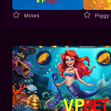
Mines
Piggy