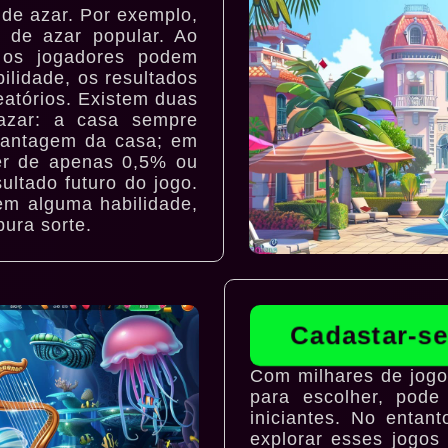
de azar. Por exemplo,
 de azar popular. Ao
e os jogadores podem
ilidade, os resultados
atórios. Existem duas
azar: a casa sempre
vantagem da casa; em
er de apenas 0,5% ou
ultado futuro do jogo.
em alguma habilidade,
ura sorte.
Сadastar-s
Com milhares de jogos
para escolher, pode
iniciantes. No entan
explorar esses jogos