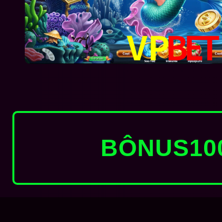
BÔNUS
10