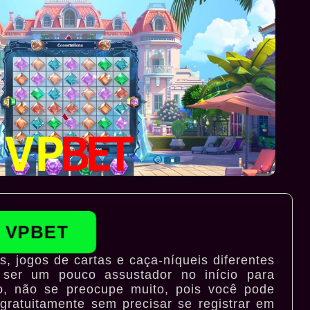
e VPBET
, jogos de cartas e caça-níqueis diferentes
 ser um pouco assustador no início para
to, não se preocupe muito, pois você pode
 gratuitamente sem precisar se registrar em