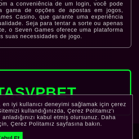
Com a conveniência de um login, você pode
la gama de opções de apostas em jogos,
ames Casino, que garante uma experiência
ualidade. Seja para tentar a sorte ou apenas
nte, o Seven Games oferece uma plataforma
as suas necessidades de jogo.
TAS
VPBET
 en iyi kullanıcı deneyimi sağlamak için çerez
 Sitemizi kullandığınızda, Çerez Politamız'ı
 anladığınızı kabul etmiş olursunuz. Daha
için,
Çerez Politamız sayfasına
bakın.
Kabul Et