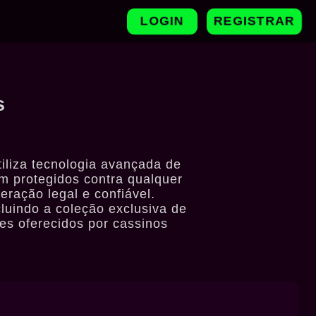
LOGIN
REGISTRAR
s
liza tecnologia avançada de
am protegidos contra qualquer
eração legal e confiável.
luindo a coleção exclusiva de
es oferecidos por cassinos